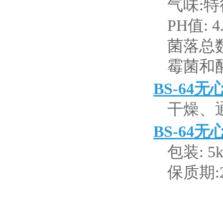
气味:
PH值:
4
菌落总
霉菌和酵母
BS-64无
干燥、
BS-64无
包装: 5
保质期: